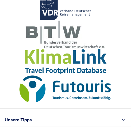
Footer
Footer navigation
Unsere Tipps