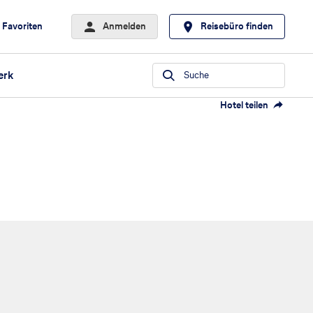
Favoriten
Anmelden
Reisebüro finden
erk
Suche
Hotel teilen