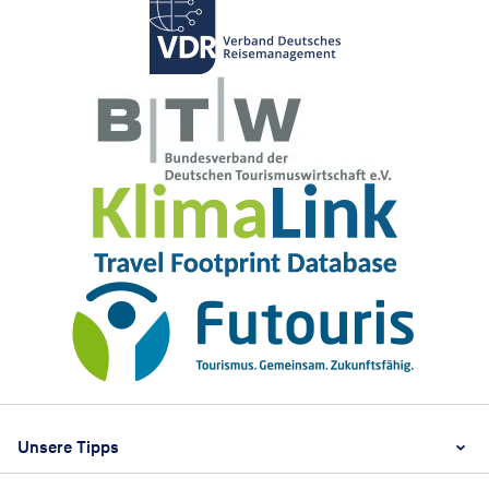
Footer
Footer navigation
Unsere Tipps