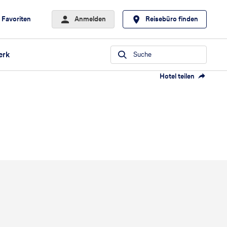
Favoriten
Anmelden
Reisebüro finden
erk
Suche
Hotel teilen