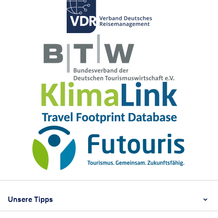
Footer
Footer navigation
Unsere Tipps