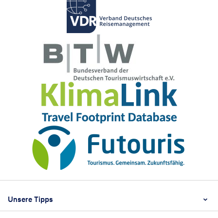
Footer
Footer navigation
Unsere Tipps