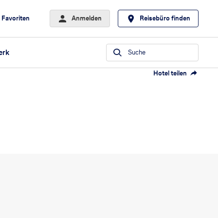
Favoriten
Anmelden
Reisebüro finden
erk
Suche
Hotel teilen