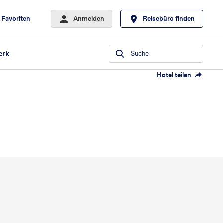
Favoriten
Anmelden
Reisebüro finden
erk
Suche
Hotel teilen