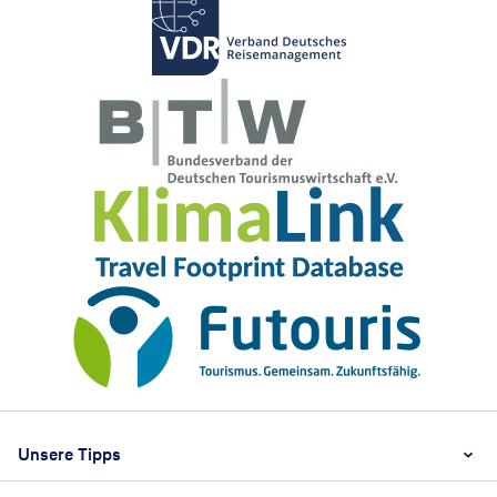
Footer
Footer navigation
Unsere Tipps