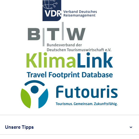
Footer
Footer navigation
Unsere Tipps