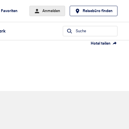
Favoriten
Anmelden
Reisebüro finden
erk
Suche
Hotel teilen