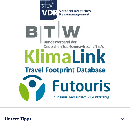
Footer
Footer navigation
Unsere Tipps