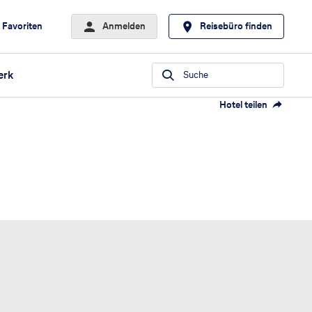
Favoriten
Anmelden
Reisebüro finden
erk
Suche
Hotel teilen