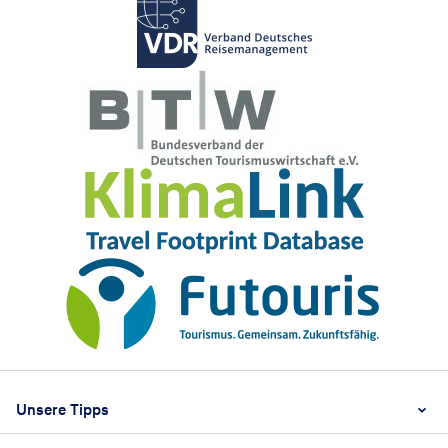
Footer
Footer navigation
Unsere Tipps