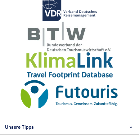
Footer
Footer navigation
Unsere Tipps