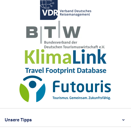
Footer
Footer navigation
Unsere Tipps