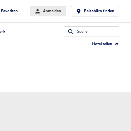
Favoriten
Anmelden
Reisebüro finden
erk
Suche
Hotel teilen