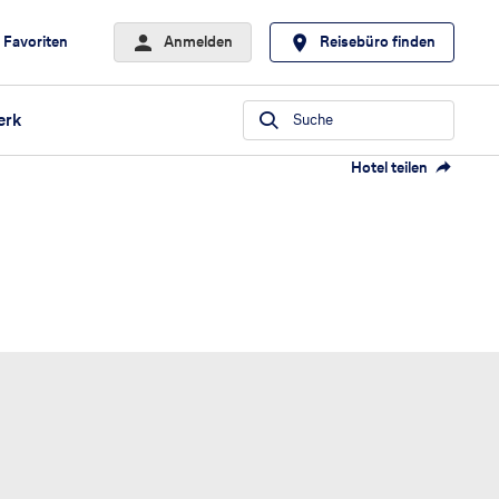
Favoriten
Anmelden
Reisebüro finden
erk
Suche
Hotel teilen