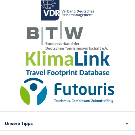
Footer
Footer navigation
Unsere Tipps