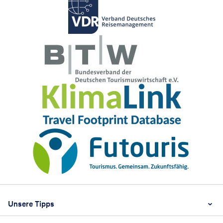
Footer
Footer navigation
Unsere Tipps