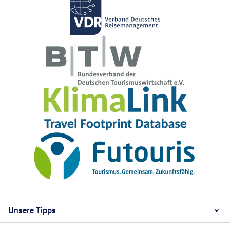
Footer
Footer navigation
Unsere Tipps