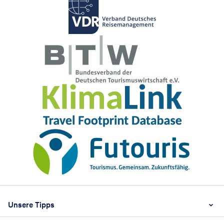
Footer
Footer navigation
Unsere Tipps