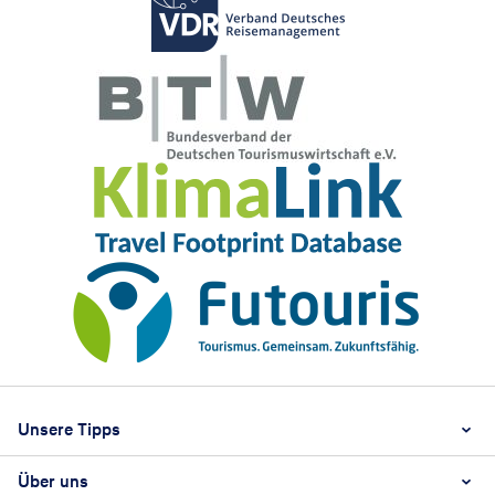
Footer
Footer navigation
Unsere Tipps
Über uns
Beste Reisezeit