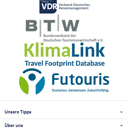
Footer
Footer navigation
Unsere Tipps
Über uns
Beste Reisezeit