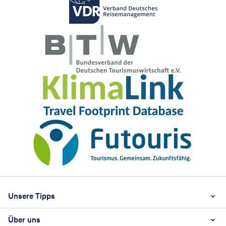
Footer
Footer navigation
Unsere Tipps
Über uns
Beste Reisezeit