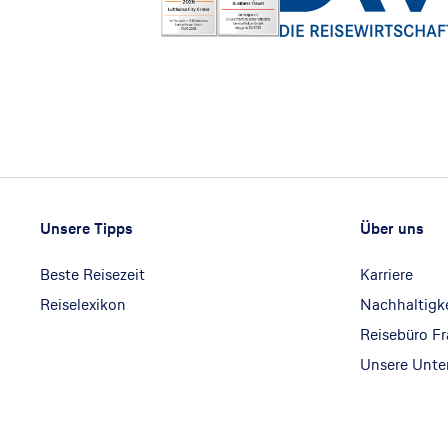
Footer
Footer navigation
Unsere Tipps
Über uns
Beste Reisezeit
Karriere
Reiselexikon
Nachhaltigk
Reisebüro F
Unsere Unt