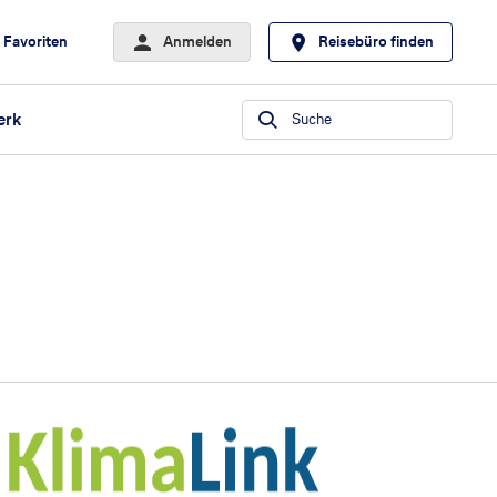
Favoriten
Anmelden
Reisebüro finden
erk
Suche